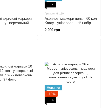
4
Артикул: id_190
і акрилові маркери
Акрилові маркери пензлі 60 кол
. - універсальний
Kmay - універсальний набір
анині, дереву,
для різних поверхонь та
2 299 грн
еталу, склу
малювання
Новинка
−10%
4