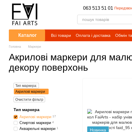
Перейти до основного контенту
063 513 51 01
Передзво
Каталог
Всі товари
Оплата і доставка
Обмін т
Головна
Маркери
Акрилові маркери для малю
декору поверхонь
Тип маркера:
Акрилові маркери
Очистити фільтр
Тип маркера
Акрилові маркери
17
Спиртові маркери
4
Акварельні маркери
1
Новинка