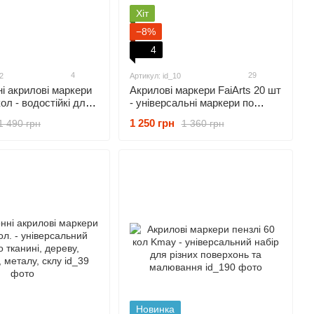
Хіт
−8%
4
4
29
2
Артикул: id_10
і акрилові маркери
Акрилові маркери FaiArts 20 шт
кол - водостійкі для
- універсальні маркери по
тику, фарфору,
тканині, склу, дереву та
1 250 грн
1 490 грн
1 360 грн
тилю і тд.
металу.
Новинка