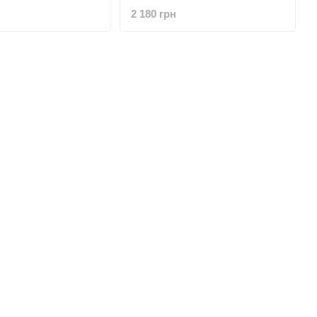
різних поверхонь, малювання
2 180 грн
та творчості