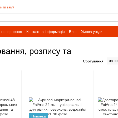
нити вам?
а повернення
Контактна інформація
Блог
Умова угоди
вання, розпису та
за п
Сортування:
Новинка