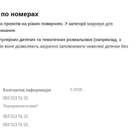
 по номерах
 проектів на різних поверхнях. У категорії
маркери для
сихання.
популярних дитячих та тематичних розмальовок (наприклад, з
и вони дозволяють акуратно заповнювати невеликі ділянки без
Контактна інформація
© 2026
063 513 51 01
Передзвонити вам?
063 513 51 01
063 513 51 01
 стирання.