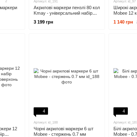
2
Артикул: id_191
Артикул: id_97
 маркери
Акрилові маркери пензлі 80 кол
Широкі акр
Kmay - універсальний набір
Mobee 12 к
 по
для різних поверхонь та
маркери дл
3 199 грн
1 140 грн
ору,
малювання
4
4
Артикул: id_188
Артикул: id_18
ркери 12
Чорні акрилові маркери 6 шт
Білі акрил
ір
Mobee - стержень 0.7 мм
Mobee - 0.