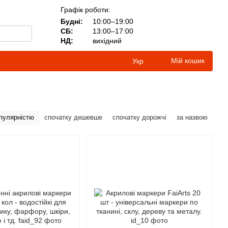
Графік роботи:
Будні:
10:00–19:00
СБ:
13:00–17:00
НД:
вихідний
Мій кошик
Укр
опулярністю
спочатку дешевше
спочатку дорожчі
за назвою