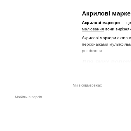
Акрилові марке
Акрилові маркери
— це 
малювання
вони вирізняю
Акрилові маркери активн
персонажами мультфільмі
розтікання.
Для яких повер
Дерево та фанера
Скло та кераміка
Ми в соцмережах
Метал та пластик
Мобільна версія
Камінь
Текстиль (з термофік
Папір та картон
Після висихання акрилов