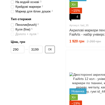
На водній основі
3
Хіт
Крейдові маркери
2
−15%
Маркер для білих дошок
2
4
Тип стержня
Пензлик(brush)
8
Артикул: faid_95
Куля (fine)
5
Акрилові маркери пенз
Долото + пуля
0
FaiArts - набір універ
маркерів для малюва
1 920 грн
2 260 грн
Ціна, грн
творчості
Від Ціна, грн
До Ціна, грн
ОК
Новинка
Хіт
−19%