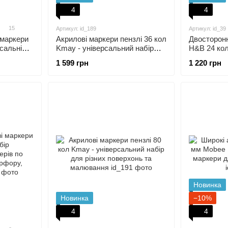
4
4
15
Артикул: id_189
Артикул: id_39
 маркери
Акрилові маркери пензлі 36 кол
Двосторонн
рсальні
Kmay - універсальний набір
H&B 24 кол
раміці,
для різних поверхонь та
набір по тк
1 599 грн
1 220 грн
ню,
малювання
фарфору, м
Новинка
Новинка
−10%
4
4