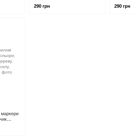
поверхонь
290 грн
290 грн
і маркери
нчик
ластику,
 і тд