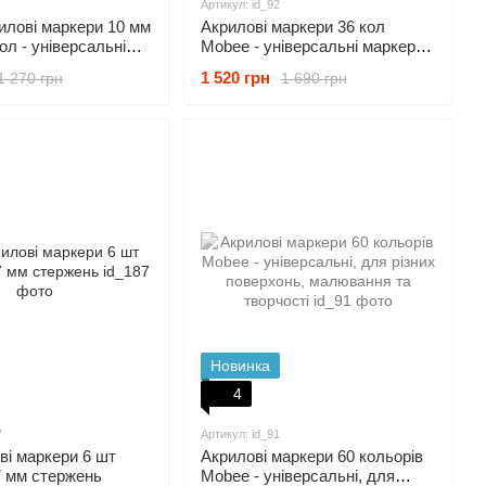
Артикул: id_92
илові маркери 10 мм
Акрилові маркери 36 кол
ол - універсальні
Mobee - універсальні маркери
я різних поверхонь
для різних поверхонь,
1 520 грн
1 270 грн
1 690 грн
малювання та декору
Новинка
4
7
Артикул: id_91
ові маркери 6 шт
Акрилові маркери 60 кольорів
7 мм стержень
Mobee - універсальні, для