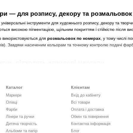
ри — для розпису, декору та розмальовок
універсальні інструменти для художнього розпису, декору та творчих
ться високою пігментацією, щільним покриттям і стійкістю після ви
о використовуються для
розмальовок по номерах
, у тому числі 
в). Завдяки насиченим кольорам та точному контролю подачі фарб
хонь підходять акрилові маркери
Каталог
Клієнтам
Маркери
Вхід до кабінету
Олівці
Всі товари
сацією)
Фарби
Оплата і доставка
Лінери та ручки
Обмін та повернення
Дитяча творчість
Контактна інформація
і чорнила утворюють щільний непрозорий шар, стійкий до вологи та
Альбоми та папір
Блог