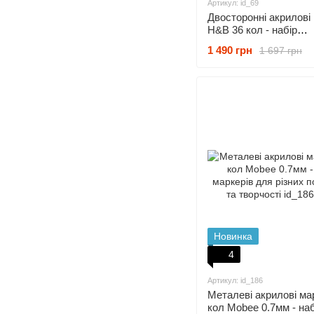
Артикул: id_69
Двосторонні акрилові
H&B 36 кол - набір
універсальних маркерів
1 490 грн
1 697 грн
тканині, дереву, фарф
металу, склу
Новинка
4
Артикул: id_186
Металеві акрилові ма
кол Mobee 0.7мм - наб