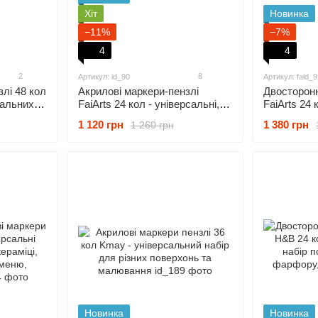
Хіт
Новинка
−11%
−7%
4
4
2
8
Артикул: id_90
Артикул: faid_9
лі 48 кол
Акрилові маркери-пензлі
Двосторонн
сальних
FaiArts 24 кол - універсальні,
FaiArts 24 
ння та
для різних поверхонь,
скла, плас
1 120 грн
1 380 грн
1 260 грн
водостійкі
шкіри, текс
Новинка
Новинка