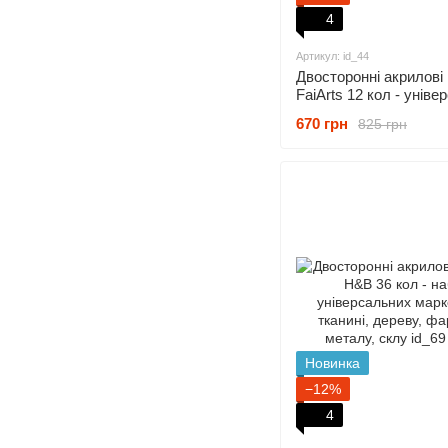
4
Артикул: id_44
Двосторонні акрилові
FaiArts 12 кол - уніве
маркери по тканині, ке
670 грн
825 грн
дереву, металу, каме
пластику, гумі
Новинка
−12%
4