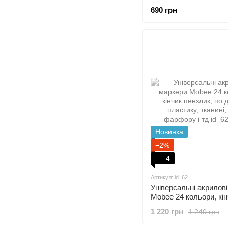
маркерів для різних 
690 грн
та творчості
Новинка
−2%
4
Артикул: id_62
Універсальні акрилов
Mobee 24 кольори, кі
пензлик, по дереву, п
1 220 грн
1 240 грн
тканині, склу, фарфору