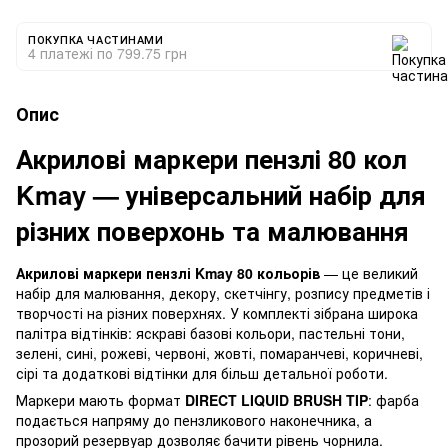
ПОКУПКА ЧАСТИНАМИ
4 платежі по 799.75 грн
Опис
Акрилові маркери пензлі 80 кол
Kmay — універсальний набір для
різних поверхонь та малювання
Акрилові маркери пензлі Kmay 80 кольорів
— це великий
набір для малювання, декору, скетчінгу, розпису предметів і
творчості на різних поверхнях. У комплекті зібрана широка
палітра відтінків: яскраві базові кольори, пастельні тони,
зелені, сині, рожеві, червоні, жовті, помаранчеві, коричневі,
сірі та додаткові відтінки для більш детальної роботи.
Маркери мають формат
DIRECT LIQUID BRUSH TIP
: фарба
подається напряму до пензликового наконечника, а
прозорий резервуар дозволяє бачити рівень чорнила.