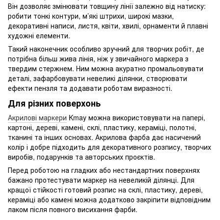
Він дозволяє змінювати товщину лінії залежно від натиску:
робити тонкі контури, м’які штрихи, широкі мазки,
декоративні написи, листя, квіти, хвилі, орнаменти й плавні
художні елементи.
Такий наконечник особливо зручний для творчих робіт, де
потрібна більш жива лінія, ніж у звичайного маркера з
твердим стержнем. Ним можна акуратно промальовувати
деталі, зафарбовувати невеликі ділянки, створювати
ефекти пензля та додавати роботам виразності.
Для різних поверхонь
Акрилові маркери
Kmay можна використовувати на папері,
картоні, дереві, камені, склі, пластику, кераміці, полотні,
тканині та інших основах. Акрилова фарба дає насичений
колір і добре підходить для декоративного розпису, творчих
виробів, подарунків та авторських проєктів.
Перед роботою на гладких або нестандартних поверхнях
бажано протестувати маркер на невеликій ділянці. Для
кращої стійкості готовий розпис на склі, пластику, дереві,
кераміці або камені можна додатково закріпити відповідним
лаком після повного висихання фарби.