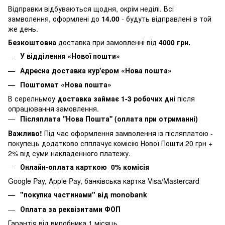
Відправки відбуваються щодня, окрім неділі. Всі
замволення, оформлені до
14.00
- будуть відправлені в той
же день.
Безкоштовна
доставка при замовленні від
4000 грн.
У відділення «Нової пошти»
Адресна доставка кур'єром «Нова пошта»
Поштомат «Нова пошта»
В серелньмоу
доставка займає 1-3 робочих дні
після
опрацювання замовлення.
Післяплата ''Нова Пошта'' (оплата при отриманні)
Важливо!
Під час оформлення замволення із післяплатою -
покупець додатково спплачує комісію Нової Пошти 20 грн +
2% від суми накладенного платежу.
Онлайн-оплата карткою 0% комісія
Google Pay, Apple Pay, банківська картка Visa/Mastercard
"покупка частинами" від monobank
Оплата за реквізитами ФОП
Гарантія від виробника 1 місяць.