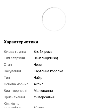
Характеристики
Вікова группа
Від 3х років
Тип стержня
Пензлик(brush)
Стан
Нове
Пакування
Картонна коробка
Тип
Набір
Основа чорнил
Акрил
Вид творчості
Малювання
Призначення
Універсальні
Кількість
кольорів у
80 кол