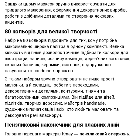
Завдяки цьому маркери зручно використовувати для
тривалого малювання, оформлення декоративних виробів,
роботи з дрібними деталями та створення яскравих
акцентів.
80 кольорів для великої творчості
Набір на 80 кольорів підходить для тих, кому потрібна
максимально широка палітра в одному комплекті. Велика
кількість відтінків дозволяє точніше підбирати кольори для
ілюстрацій, написів, розпису камінців, дерев’яних заготовок,
скляних баночок, кераміки, листівок, подарункового
пакування та handmade-проєктів.
З таким набором зручно створювати не лише прості
малюнки, а й складніші роботи з переходами,
декоративними деталями, контурами, тінями та
багатоколірними композиціями. Він підійде для дітей,
підлітків, творчих дорослих, майстрів handmade,
художників-початківців і всіх, хто любить малювати та
декорувати речі власноруч.
Пензликовий наконечник для плавних ліній
Головна перевага маркерів Kmay —
пензликовий стержень
.