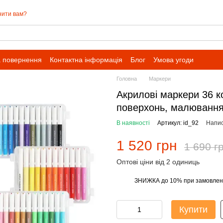
нити вам?
а повернення
Контактна інформація
Блог
Умова угоди
Головна
Маркери
Акрилові маркери 36 к
поверхонь, малювання
В наявності
Артикул: id_92
Напис
1 520 грн
1 690 г
Оптові ціни від 2 одиниць
ЗНИЖКА до 10% при замовленн
%
Купити