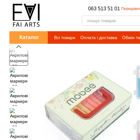
Перейти до основного контенту
063 513 51 01
Передзво
Каталог
Всі товари
Оплата і доставка
Обмін т