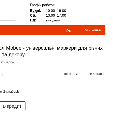
Графік роботи:
Будні:
10:00–19:00
СБ:
13:00–17:00
НД:
вихідний
Мій кошик
Укр
ол Mobee - універсальні маркери для різних
 та декору
ати відгук
рн
Порівняти
В бажання
і 2-х наборів
В кредит