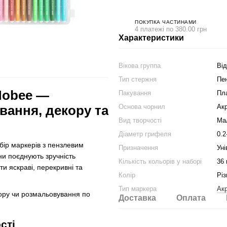
ПОКУПКА ЧАСТИНАМИ
4 платежі по 380.00 грн
Характеристики
Вікова группа
Від
Тип стержня
Пен
Mobee —
Пакування
Пл
Основа чорнил
Ак
вання, декору та
Вид творчості
Ма
Діаметр грифеля
0.2
ір маркерів з пензлевим
Призначення
Уні
и поєднують зручність
Кількість кольорів у наборі
36 
и яскраві, перекривні та
Колір
Різ
Тип маркера
Ак
кору чи розмальовування по
Доставка
Оплата
сті