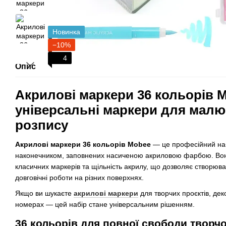
Новинка
−10%
4
Опис
Акрилові маркери 36 кольорів 
універсальні маркери для малю
розпису
Акрилові маркери 36 кольорів Mobee
— це професійний наб
наконечником, заповнених насиченою акриловою фарбою. Вон
класичних маркерів та щільність акрилу, що дозволяє створюват
довговічні роботи на різних поверхнях.
Якщо ви шукаєте
акрилові маркери
для творчих проєктів, де
номерах — цей набір стане універсальним рішенням.
36 кольорів для повної свободи творчо