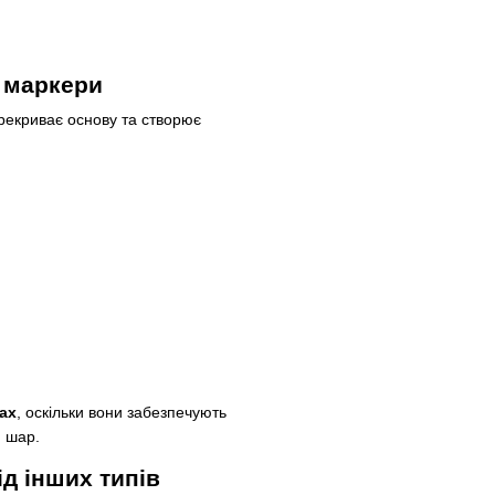
 маркери
рекриває основу та створює
ах
, оскільки вони забезпечують
й шар.
д інших типів