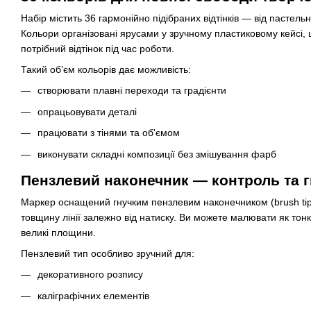
Набір містить 36 гармонійно підібраних відтінків — від пастель
Кольори організовані ярусами у зручному пластиковому кейсі,
потрібний відтінок під час роботи.
Такий об’єм кольорів дає можливість:
створювати плавні переходи та градієнти
опрацьовувати деталі
працювати з тінями та об'ємом
виконувати складні композиції без змішування фарб
Пензлевий наконечник — контроль та г
Маркер оснащений гнучким пензлевим наконечником (brush tip
товщину лінії залежно від натиску. Ви можете малювати як тонкі
великі площини.
Пензлевий тип особливо зручний для:
декоративного розпису
каліграфічних елементів