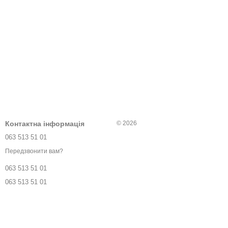
Контактна інформація
© 2026
063 513 51 01
Передзвонити вам?
063 513 51 01
063 513 51 01