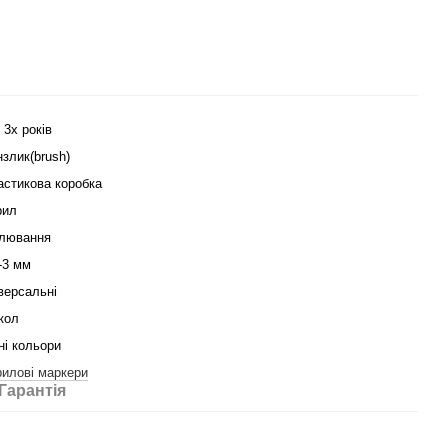
 3х років
злик(brush)
астикова коробка
рил
лювання
-3 мм
версальні
кол
ні кольори
рилові маркери
Гарантія