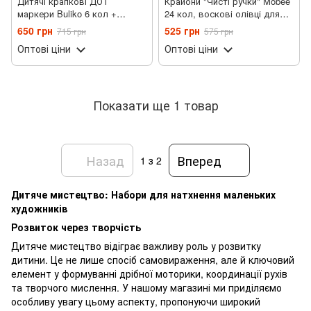
Дитячі крапкові ДОТ
Крайони "Чисті ручки" Mobee
маркери Buliko 6 кол +
24 кол, воскові олівці для
розмальовка 15 аркушів,
дітей, не бруднять руки, не
650 грн
525 грн
715 грн
575 грн
набір для малювання
вступають в контак із
Оптові ціни
Оптові ціни
водою
Показати ще 1 товар
Назад
Вперед
1
з 2
Дитяче мистецтво: Набори для натхнення маленьких
художників
Розвиток через творчість
Дитяче мистецтво відіграє важливу роль у розвитку
дитини. Це не лише спосіб самовираження, але й ключовий
елемент у формуванні дрібної моторики, координації рухів
та творчого мислення. У нашому магазині ми приділяємо
особливу увагу цьому аспекту, пропонуючи широкий