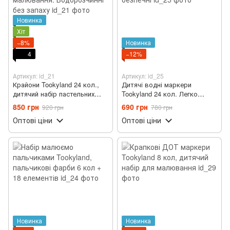
Новинка
Хіт
−8%
Новинка
4
−12%
Артикул: id_21
Артикул: id_25
Крайони Tookyland 24 кол.,
Дитячі водні маркери
дитячий набір пастельних
Tookyland 24 кол. Легко
олівців для малювання.
змиваються, без запаху,
850 грн
690 грн
920 грн
780 грн
Водорозчинні без запаху
безпечні
Оптові ціни
Оптові ціни
Новинка
Новинка