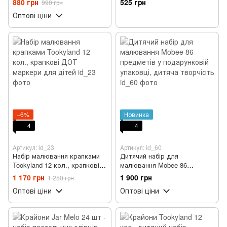
880 грн
525 грн
990 грн
Оптові ціни
−6%
Новинка
4
4
Артикул: id_23
Артикул: id_60
Набір малювання крапками
Дитячий набір для
Tookyland 12 кол., крапкові
малювання Mobee 86
ДОТ маркери для дітей
предметів у подарунковій
1 170 грн
1 900 грн
1 250 грн
упаковці, дитяча творчість
Оптові ціни
Оптові ціни