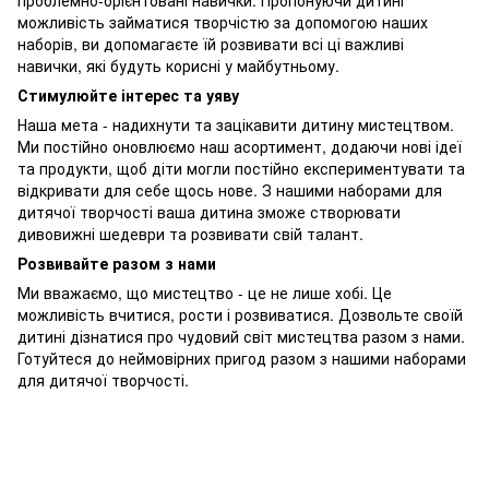
проблемно-орієнтовані навички. Пропонуючи дитині
можливість займатися творчістю за допомогою наших
наборів, ви допомагаєте їй розвивати всі ці важливі
навички, які будуть корисні у майбутньому.
Стимулюйте інтерес та уяву
Наша мета - надихнути та зацікавити дитину мистецтвом.
Ми постійно оновлюємо наш асортимент, додаючи нові ідеї
та продукти, щоб діти могли постійно експериментувати та
відкривати для себе щось нове. З нашими наборами для
дитячої творчості ваша дитина зможе створювати
дивовижні шедеври та розвивати свій талант.
Розвивайте разом з нами
Ми вважаємо, що мистецтво - це не лише хобі. Це
можливість вчитися, рости і розвиватися. Дозвольте своїй
дитині дізнатися про чудовий світ мистецтва разом з нами.
Готуйтеся до неймовірних пригод разом з нашими наборами
для дитячої творчості.