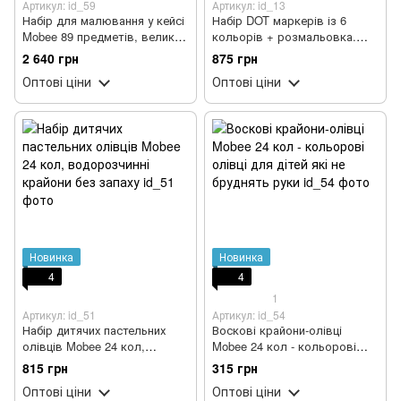
Артикул: id_59
Артикул: id_13
Набір для малювання у кейсі
Набір DOT маркерів із 6
Mobee 89 предметів, великий
кольорів + розмальовка.
дитячий набір для творчості
Крапкові маркери для дітей
2 640 грн
875 грн
на водній основі
Оптові ціни
Оптові ціни
Новинка
Новинка
4
4
1
Артикул: id_51
Артикул: id_54
Набір дитячих пастельних
Воскові крайони-олівці
олівців Mobee 24 кол,
Mobee 24 кол - кольорові
водорозчинні крайони без
олівці для дітей які не
815 грн
315 грн
запаху
бруднять руки
Оптові ціни
Оптові ціни