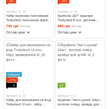
−9%
−10%
Артикул: id_24
Артикул: id_29
Набір малюємо пальчиками
Крапкові ДОТ маркери
Tookyland, пальчикові фарби
Tookyland 8 кол, дитячий
6 кол + 18 елементів
набір для малювання
740 грн
890 грн
810 грн
985 грн
Оптові ціни
Оптові ціни
Новинка
−11%
4
Хіт
1
Артикул: id_22
Артикул: id_3
Набір для малювання на воді
Крайони "Чисті ручки" 24шт.,
Tookyland 12 кол., ебру,
воскові олівці, крейда для
мрамування
дітей.