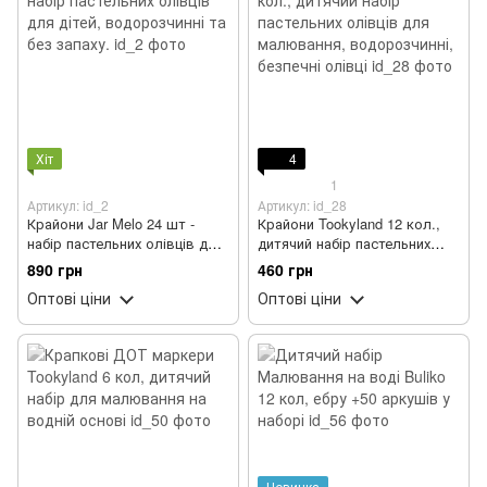
Хіт
4
1
Артикул: id_2
Артикул: id_28
Крайони Jar Melo 24 шт -
Крайони Tookyland 12 кол.,
набір пастельних олівців для
дитячий набір пастельних
дітей, водорозчинні та без
олівців для малювання,
890 грн
460 грн
запаху.
водорозчинні, безпечні
Оптові ціни
Оптові ціни
олівці
Новинка