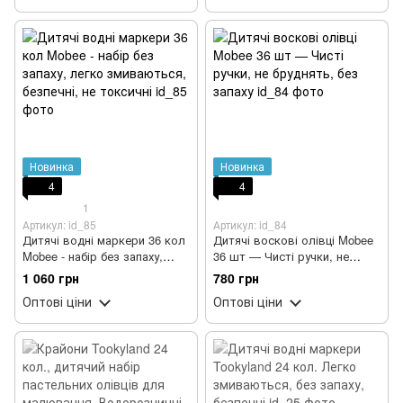
Новинка
Новинка
4
4
1
Артикул: id_85
Артикул: id_84
Дитячі водні маркери 36 кол
Дитячі воскові олівці Mobee
Mobee - набір без запаху,
36 шт — Чисті ручки, не
легко змиваються, безпечні,
бруднять, без запаху
1 060 грн
780 грн
не токсичні
Оптові ціни
Оптові ціни