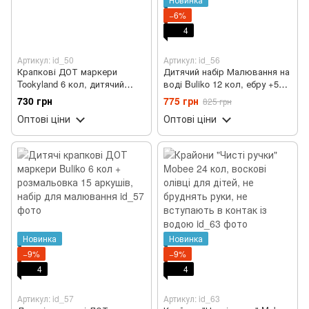
−6%
4
Артикул: id_50
Артикул: id_56
Крапкові ДОТ маркери
Дитячий набір Малювання на
Tookyland 6 кол, дитячий
воді Buliko 12 кол, ебру +50
набір для малювання на
аркушів у наборі
730 грн
775 грн
825 грн
водній основі
Оптові ціни
Оптові ціни
Новинка
Новинка
−9%
−9%
4
4
Артикул: id_57
Артикул: id_63