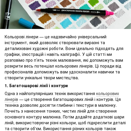
Кольорові лінери — це надзвичайно універсальний
інструмент, який дозволяє створювати виразні та
детализовані художні роботи. Вони ідеально підходять для
графіки, ілюстрацій і навіть каліграфії. У цій статті ми
розповімо про п’ять технік малювання, які допоможуть вам
розкрити весь потенціал кольорових лінерів. Ці поради від
професіоналів допоможуть вам удосконалити навички та
створити унікальні твори мистецтва.
1. Багатошарові лінії і контури
Одна з найпопулярніших технік використання
кольорових
лінерів
— це створення багатошарових ліній і контурів. Ця
техніка дозволяє досягти глибини і текстури в малюнку.
Почніть з нанесення тонких, чистих ліній для створення
основного контуру малюнка. Потім додайте додаткові шари
ліній, використовуючи різні кольори, щоб підкреслити деталі
та створити об'єм. Використання різних кольорів також