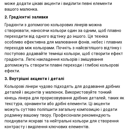
може додати цікаві акценти і виділити певні елементи
вашого малюнка.
2. Градієнтні заливки
Градієнти з допомогою кольорових лінерів можна
створювати, наносячи кольори один за одним, щоб плавно
переходити від одного відтінку до іншого. Ця техніка
особливо ефективна для малювання фонів, небес і плавних
переходів між кольорами. Почніть з найсвітлішого відтінку і
поступово додавайте темніші кольори, щоб створити ефект
градієнта. Легкі накладення кольорів і змішування
допоможуть створити плавні переходи і глибокі кольорові
ефекти.
3. Внутрішні акценти і деталі
Кольорові лінери чудово підходять для додавання дрібних
деталей і акцентів у малюнок. Використовуйте тонкий
кінець лінера для прорисовування дрібних деталей, таких як
текстура, орнаменти або дрібні елементи. Ці акценти
можуть суттєво поліпшити загальну композицію і додати
родзинку вашому твору. Професіонали рекомендують
поєднувати яскраві та нейтральні кольори для створення
контрасту і виділення ключових елементів.