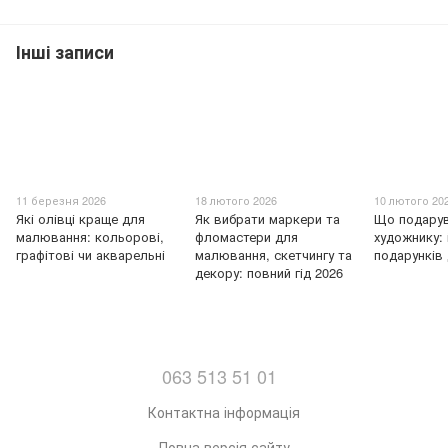
Інші записи
11 березня 2026
18 лютого 2026
10 лютого 20
Які олівці краще для
Як вибрати маркери та
Що подару
малювання: кольорові,
фломастери для
художнику: 
графітові чи акварельні
малювання, скетчингу та
подарунків
декору: повний гід 2026
063 513 51 01
Контактна інформація
Повна версія сайту