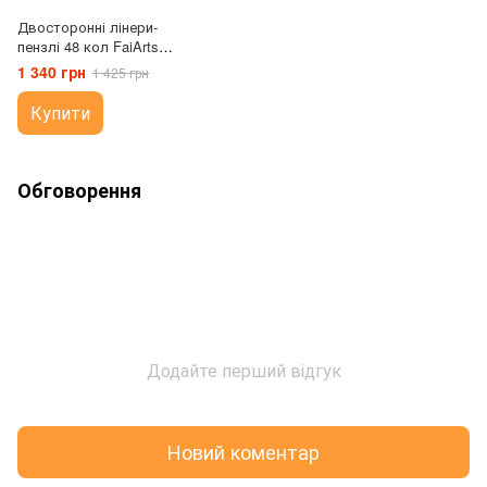
Двосторонні лінери-
пензлі 48 кол FaiArts -
кольорові, на водній
1 340 грн
1 425 грн
основі для скетчингу
та малювання
Купити
Обговорення
Додайте перший відгук
Новий коментар