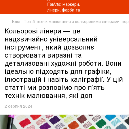
Блог
Топ-5 технік малювання з кольоровими лінерами: пор
Кольорові лінери — це
надзвичайно універсальний
інструмент, який дозволяє
створювати виразні та
детализовані художні роботи. Вони
ідеально підходять для графіки,
ілюстрацій і навіть каліграфії. У цій
статті ми розповімо про п’ять
технік малювання, які доп
2 серпня 2024