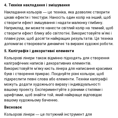
4. Техніки накладання і змішування
Накладання кольорів — це техніка, яка дозволяє створити
цікаві ефекти і текстури. Наносіть один колір на інший, щоб
створити ефект змішування і надати малюнку глибину.
Наприклад, ви можете нанести світлий колір на темний, щоб
створити ефект блику або світлотіні. Використовуйте м’які і
плавні рухи, щоб досягти найкращих результатів. Ця техніка
допомагає створювати динамічні та виразні художні роботи.
5. Каліграфія і декоративні елементи
Кольорові лінери також відмінно підходять для створення
каліграфічних написів і декоративних елементів.
Використовуйте м’яку кисть лінера для написання красивих
букв і створення прикрас. Поєднуйте різні кольори, щоб
підкреслити певні слова або елементи. Техніки каліграфії
можуть додати художнього виразу і індивідуальності
вашому проекту. Експериментуйте з різними стилями і
шрифтами, щоб знайти той, який найкраще відповідає
вашому художньому баченню.
Висновок
Кольорові лінери — це потужний інструмент для