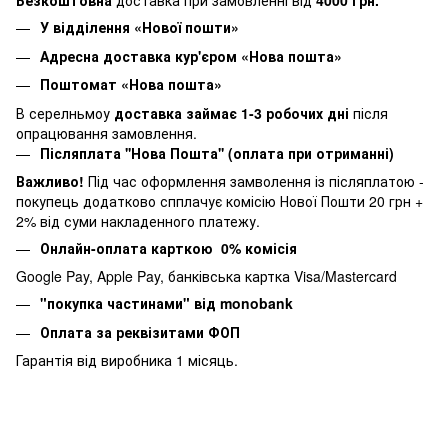
Безкоштовна
доставка при замовленні від
4000 грн.
У відділення «Нової пошти»
Адресна доставка кур'єром «Нова пошта»
Поштомат «Нова пошта»
В серелньмоу
доставка займає 1-3 робочих дні
після
опрацювання замовлення.
Післяплата ''Нова Пошта'' (оплата при отриманні)
Важливо!
Під час оформлення замволення із післяплатою -
покупець додатково спплачує комісію Нової Пошти 20 грн +
2% від суми накладенного платежу.
Онлайн-оплата карткою 0% комісія
Google Pay, Apple Pay, банківська картка Visa/Mastercard
"покупка частинами" від monobank
Оплата за реквізитами ФОП
Гарантія від виробника 1 місяць.