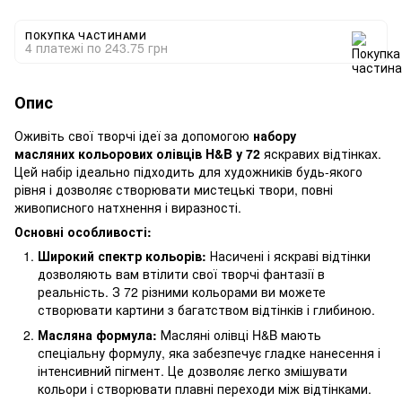
ПОКУПКА ЧАСТИНАМИ
4 платежі по 243.75 грн
Опис
Оживіть свої творчі ідеї за допомогою
набору
масляних кольорових олівців H&B у 72
яскравих відтінках.
Цей набір ідеально підходить для художників будь-якого
рівня і дозволяє створювати мистецькі твори, повні
живописного натхнення і виразності.
Основні особливості:
Широкий спектр кольорів:
Насичені і яскраві відтінки
дозволяють вам втілити свої творчі фантазії в
реальність. З 72 різними кольорами ви можете
створювати картини з багатством відтінків і глибиною.
Масляна формула:
Масляні олівці H&B мають
спеціальну формулу, яка забезпечує гладке нанесення і
інтенсивний пігмент. Це дозволяє легко змішувати
кольори і створювати плавні переходи між відтінками.