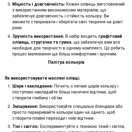
Міцність і довговічність:
Кожен олівець виготовлений
з використанням високоякісних матеріалів, що
забезпечує довговічність і стійкість кольору. Ви
зможете створювати і зберігати свої творіння на довгі
роки.
Зручність використання:
В набір входить
графітовий
олівець, стругачка та гумка
, що забезпечує вам все
необхідне для творчості в одному комплекті. Це робить
процес малювання ще більш комфортним і зручним.
Палітра кольорів
Як використовувати масляні олівці:
Шари і накладання:
Почніть з легких шарів кольору і
поступово накладайте більш насичені відтінки, щоб
створити глибину і об'єм.
Змішування:
Використовуйте спеціальні блендери або
просто перекривайте кольори один на одного, щоб
створити плавні переходи і нові відтінки.
Тіні і світло:
Експериментуйте з технікою тіней і світла,
використовуючи різні рівні натиску і напрямки руху