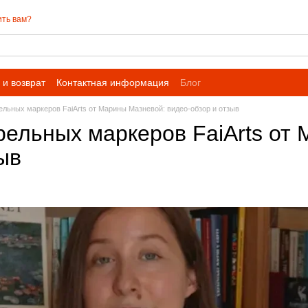
ть вам?
и возврат
Контактная информация
Блог
ельных маркеров FaiArts от Марины Мазневой: видео-обзор и отзыв
рельных маркеров FaiArts от
ыв