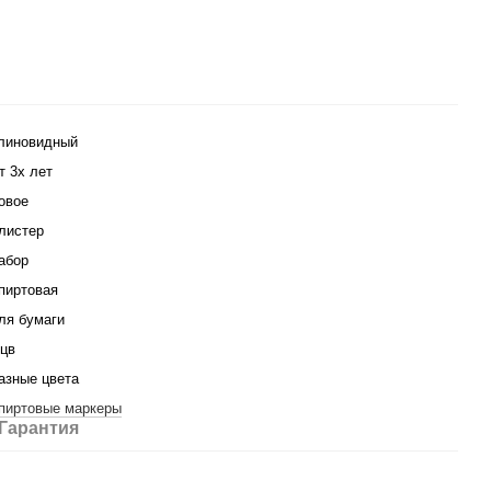
линовидный
т 3х лет
овое
листер
абор
пиртовая
ля бумаги
 цв
азные цвета
пиртовые маркеры
Гарантия