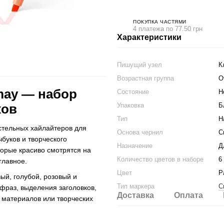
ПОКУПКА ЧАСТЯМИ
4 платежа по 77.50 грн
Характеристики
Пишущий узел
К
Возрастная группа
О
may — набор
Состояние
Н
Упаковка
Б
ков
Тип
Н
тельных хайлайтеров для
Основа чернил
С
чбуков и творческого
Назначение
Д
орые красиво смотрятся на
Количество цветов в наборе
6
главное.
Цвет
Р
ый, голубой, розовый и
Тип маркера
С
фраз, выделения заголовков,
Доставка
Оплата
х материалов или творческих