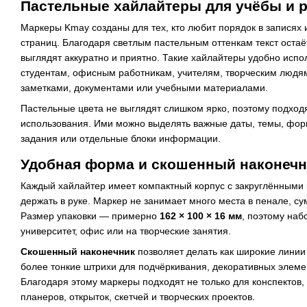
Пастельные хайлайтеры для учёбы и 
Маркеры Kmay созданы для тех, кто любит порядок в записях
страниц. Благодаря светлым пастельным оттенкам текст оста
выглядят аккуратно и приятно. Такие хайлайтеры удобно испо
студентам, офисным работникам, учителям, творческим людям 
заметками, документами или учебными материалами.
Пастельные цвета не выглядят слишком ярко, поэтому подход
использования. Ими можно выделять важные даты, темы, форм
задания или отдельные блоки информации.
Удобная форма и скошенный наконечн
Каждый хайлайтер имеет компактный корпус с закруглёнными 
держать в руке. Маркер не занимает много места в пенале, су
Размер упаковки — примерно
162 × 100 × 16 мм
, поэтому набо
университет, офис или на творческие занятия.
Скошенный наконечник
позволяет делать как широкие линии 
более тонкие штрихи для подчёркивания, декоративных элеме
Благодаря этому маркеры подходят не только для конспектов
планеров, открыток, скетчей и творческих проектов.