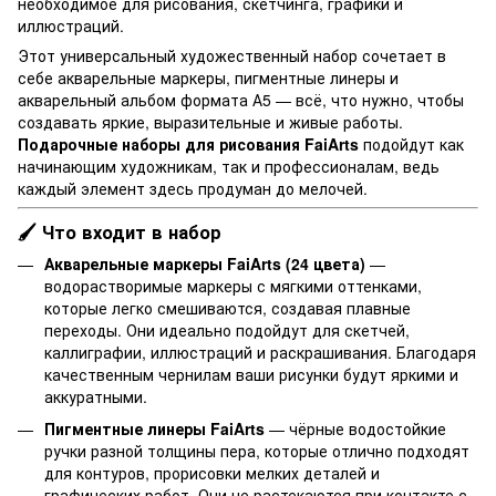
необходимое для рисования, скетчинга, графики и
иллюстраций.
Этот универсальный художественный набор сочетает в
себе акварельные маркеры, пигментные линеры и
акварельный альбом формата А5 — всё, что нужно, чтобы
создавать яркие, выразительные и живые работы.
Подарочные наборы для рисования FaiArts
подойдут как
начинающим художникам, так и профессионалам, ведь
каждый элемент здесь продуман до мелочей.
🖌️ Что входит в набор
Акварельные маркеры FaiArts (24 цвета)
—
водорастворимые маркеры с мягкими оттенками,
которые легко смешиваются, создавая плавные
переходы. Они идеально подойдут для скетчей,
каллиграфии, иллюстраций и раскрашивания. Благодаря
качественным чернилам ваши рисунки будут яркими и
аккуратными.
Пигментные линеры FaiArts
— чёрные водостойкие
ручки разной толщины пера, которые отлично подходят
для контуров, прорисовки мелких деталей и
графических работ. Они не растекаются при контакте с