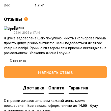
Вес
1.7 кг
Отзывы
1
Ирина
25.01.2025 в 17:49
Я дуже задоволена цією покупкою. Якість і кольорова гамма
просто дивує різноманітністю. Мені подобається як лягає
колір на папірі. Ручки с гліттером теж приємно виглядають в
розмальовках. Упаковка якісна і зручна.
Ответить
Написать отзыв
Доставка
Оплата
Гарантия
Отправки заказов днелаем каждый день, кроме
воскресенья. Все заказы, оформленные до
14.00
- будут
отправлены в этот же день.